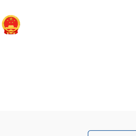
襄垣县财政局
政