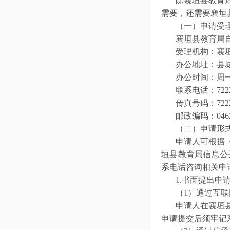
除襄垣县教育
需要，还需要襄垣
（一）申请受
襄垣县教育
局
受理机构：襄
办公地址：县城
办公时间：周
联系电话：7222
传真号码：7222
邮政编码：0462
（二）申请形
申请人可根据
垣县教育
局信息公
系电话咨询相关申
1.书面提出申
（1）通过互
申请人在襄垣
申请提交后须牢记