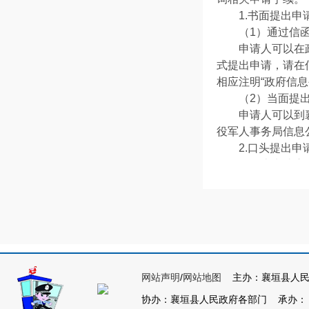
1.书面提出
（1）通过信
申请人可以在
式提出申请，请在
相应注明“政府信
（2）当面提
申请人可以到
役军人事务局信息
2.口头提出
原则上申请应
退役军人事务局政
表》，经申请人认
（三）申请的
为了提高申请
（标题）、发布时
申请人向襄垣
网站声明
/
网站地图
主办：襄垣县人民
和联系方式。
（四）申请的
协办：襄垣县人民政府各部门 承办： 襄垣