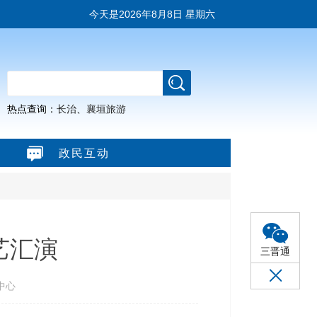
今天是
2026年8月8日 星期六
热点查询：
长治
、
襄垣旅游
政民互动
艺汇演
三晋通
中心