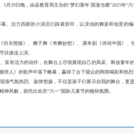
5月29日晚，由县教育局主办的“梦幻童年 国漫当燃”2025年
序幕。活力四射的小演员们踩着音符，以灵动的舞姿和创意的编
《功夫熊猫》、狮子舞《奇狮妙想》、课本剧《诗词中国》、
节目接连上演。
、富有活力的动作，在舞台上尽情展现自己的风采、释放童年
接班人》的歌声中落下帷幕，赢得了台下观众的阵阵喝彩和热烈
现场气氛热烈、旋律悠扬，不仅是孩子们展示自我的舞台，更
精神风貌，烘托出欢庆“六一”国际儿童节的愉快氛围。