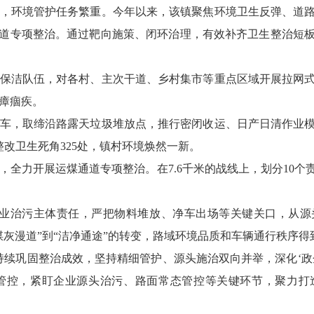
，环境管护任务繁重。今年以来，该镇聚焦环境卫生反弹、道
通道专项整治。通过靶向施策、闭环治理，有效补齐卫生整治短
保洁队伍，对各村、主次干道、乡村集市等重点区域开展拉网
瘴痼疾。
转运车，取缔沿路露天垃圾堆放点，推行密闭收运、日产日清作业
整改卫生死角325处，镇村环境焕然一新。
心，全力开展运煤通道专项整治。在7.6千米的战线上，划分10
企业治污主体责任，严把物料堆放、净车出场等关键关口，从源
煤灰漫道”到“洁净通途”的转变，路域环境品质和车辆通行秩序得
持续巩固整治成效，坚持精细管护、源头施治双向并举，深化‘政
管控，紧盯企业源头治污、路面常态管控等关键环节，聚力打