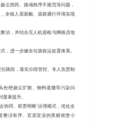
路扬尘扰民、路域秩序不规范等问题，
板，全镇人居面貌、道路通行环境实现
式整治，并结合无人机巡检与网格员地
模式，进一步健全垃圾收运处置体系。
个责任路段，落实分段管控、专人负责制
头杜绝扬尘扩散、物料遗撒等污染问
到显著提升。
企协同、权责明晰’治理模式，优化全
造整洁有序、宜居宜业的美丽侯堡小