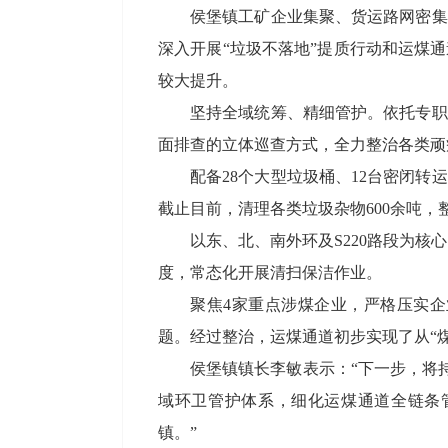
侯堡镇工矿企业集聚、货运路网密集
深入开展“垃圾不落地”提质行动和运煤
较大提升。
坚持全域统筹、精细管护。依托专职
面排查的立体巡查方式，全力整治各类顽
配备28个大型垃圾桶、12台密闭
截止目前，清理各类垃圾杂物600余吨，
以东、北、南外环及S220路段为核
度，常态化开展清扫保洁作业。
聚焦4家重点涉煤企业，严格压实
题。经过整治，运煤通道初步实现了从“
侯堡镇镇长李敏表示：“下一步，将
域环卫管护体系，细化运煤通道全链条
镇。”