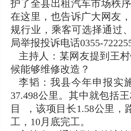
护了全县出租汽车市场秩
在这里，也告诉广大网友
规行业，乘客可选择通过
局举报投诉电话
0355-72225
主持人：某网友
提到王村
候能够维修改造
？
李韬：
我县今年申报实
37.498公里。
其中就包括
王
目
，
该项目长
1.58公里，
工，10月底完工。