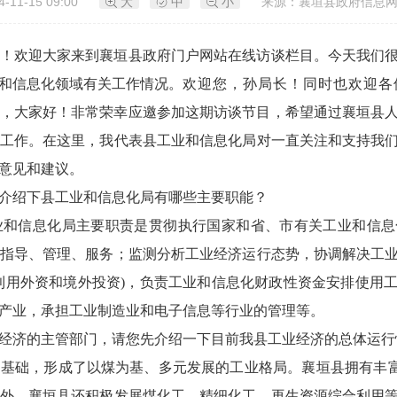
-11-15 09:00
大
中
小
来源：襄垣县政府信息网
！欢迎大家来到襄垣县政府门户网站在线访谈栏目。今天我们
和信息化领域有关工作情况。
欢迎您，
孙
局长！同时也欢迎各
，大家好！非常荣幸应邀参加这期访谈节目，希望通过襄垣县
工作。在这里，我代表县工业和信息化局对一直关注和支持我
意见和建议。
介绍下县工业和信息化局有哪些主要职能？
业和信息化局主要职责是贯彻执行国家和省、市有关工业和信息
指导、管理、服务；监测分析工业经济运行态势，协调解决工
利用外资和境外投资)，负责工业和信息化财政性资金安排使用
产业，承担工业制造业和电子信息等行业的管理等。
经济的主管部门，请您先介绍一下目前我县工业经济的总体运行
基础，形成了以煤为基、多元发展的工业格局‌。襄垣县拥有丰富
外，襄垣县还积极发展煤化工、精细化工、再生资源综合利用