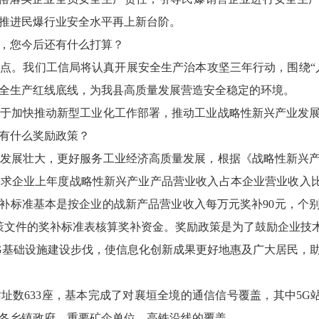
推进民爆行业安全水平再上新台阶。
，您今后还有什么打算？
点。我们工信局将认真开展安全生产治本攻坚三年行动，围绕“
全生产红线底线，为我县高质量发展营造安全稳定的环境。
于加快推动新型工业化工作部署，推动工业战略性新兴产业发
有什么奖励政策？
发展壮大，更好服务工业经济高质量发展，根据《战略性新兴
求企业上年度战略性新兴产业产品营业收入占本企业营业收入比
奖补标准基本是按企业的战新产品营业收入每万元奖补90元，个
政策文件的奖补标准表核算奖补资金。奖励政策是为了鼓励企业技
G基础设施建设步伐，使信息化创新成果更好地惠及广大居民，
数633座，基本完成了对襄垣全境的通信信号覆盖，其中5G站
各乡镇政府、重要矿企单位、高铁沿线的覆盖。