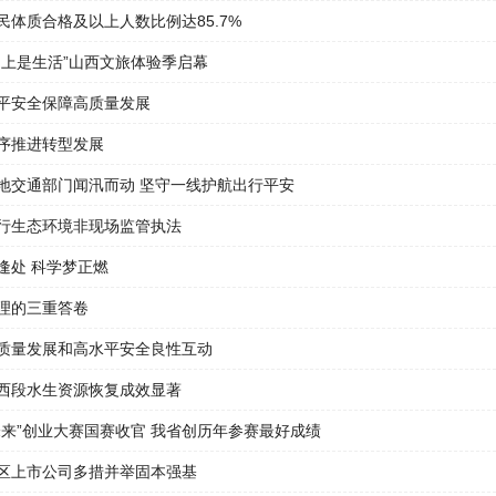
民体质合格及以上人数比例达85.7%
之上是生活”山西文旅体验季启幕
平安全保障高质量发展
序推进转型发展
地交通部门闻汛而动 坚守一线护航出行平安
行生态环境非现场监管执法
逢处 科学梦正燃
理的三重答卷
质量发展和高水平安全良性互动
西段水生资源恢复成效显著
未来”创业大赛国赛收官 我省创历年参赛最好成绩
区上市公司多措并举固本强基