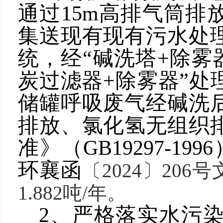
通过15m高排气筒排
集送现有现有污水处
统，经“碱洗塔+除雾
炭过滤器+除雾器”处
储罐呼吸废气经碱洗
排放、氯化氢无组织
准》（GB19297-1
环襄函
〔2024〕
206
1.882吨/年。
2、严格落实水污