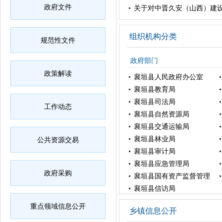
政府文件
关于对中晋久安（山西）建
组织机构分类
规范性文件
政府部门
政策解读
襄垣县人民政府办公室
襄垣县教育局
襄垣县司法局
工作动态
襄垣县自然资源局
襄垣县交通运输局
襄垣县林业局
公共资源交易
襄垣县审计局
襄垣县应急管理局
政府采购
襄垣县国有资产监督管理
局
襄垣县信访局
乡镇
重点领域信息公开
乡镇信息公开
古韩镇