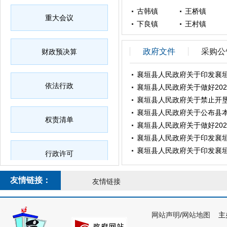
夏店镇
古韩镇
王桥镇
重大会议
下良镇
下良镇
王村镇
襄垣经济技术开发区
政府文件
采购公
财政预决算
襄垣县人民政府关于印发襄
依法行政
襄垣县人民政府关于做好20
襄垣县人民政府关于禁止开
襄垣县人民政府关于公布县本
权责清单
襄垣县人民政府关于做好20
襄垣县人民政府关于印发襄
襄垣县人民政府关于印发襄垣
行政许可
友情链接：
友情链接
行政处罚
网站声明
/
网站地图
主办
行政事业性收费