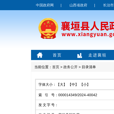
中国政府网
|
山西省政府
|
长治市
首页
走进襄垣
当前位置：
首页
>
政务公开
> 目录清单
字体大小：
【大】
【中】
【小】
索引号
：
000014349/2024-40042
发文字号
：