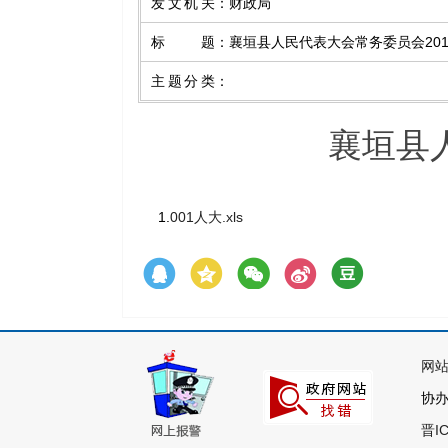
发文机关
：
财政局
标题
：
襄垣县人民代表大会常务委员会20
主题分类
：
襄垣县
1.
001人大.xls
网
协办
晋I