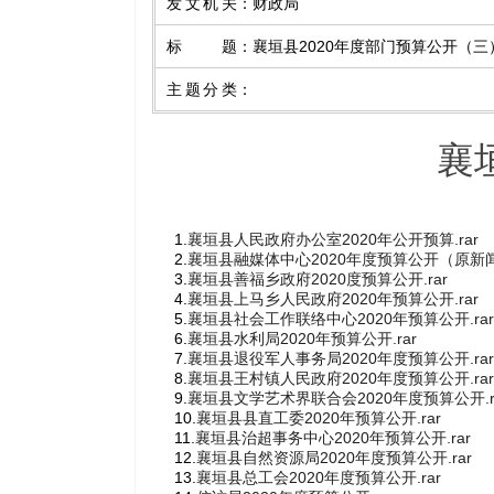
发文机关
：
财政局
标题
：
襄垣县2020年度部门预算公开（三
主题分类
：
襄
1.
襄垣县人民政府办公室2020年公开预算.rar
2.
襄垣县融媒体中心2020年度预算公开（原新闻中
3.
襄垣县善福乡政府2020度预算公开.rar
4.
襄垣县上马乡人民政府2020年预算公开.rar
5.
襄垣县社会工作联络中心2020年预算公开.rar
6.
襄垣县水利局2020年预算公开.rar
7.
襄垣县退役军人事务局2020年度预算公开.rar
8.
襄垣县王村镇人民政府2020年度预算公开.rar
9.
襄垣县文学艺术界联合会2020年度预算公开.r
10.
襄垣县县直工委2020年预算公开.rar
11.
襄垣县治超事务中心2020年预算公开.rar
12.
襄垣县自然资源局2020年度预算公开.rar
13.
襄垣县总工会2020年度预算公开.rar