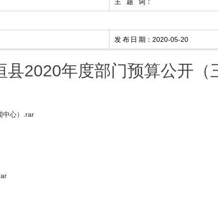
主题词
：
）
发布日期
：
2020-05-20
垣县2020年度部门预算公开（
心）.rar
ar