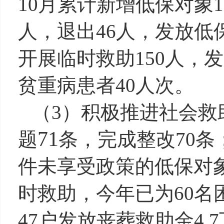
10
月累计新增低保对象
1
人，退出
46
人，发放低
开展临时救助
150
人，发
贫重病患者
40
人次。
（
3
）
积极推进社会救
71
题
条，完成整改
70
条
件未享受政策的低保对
时救助，今年已为
60
名
47
户发放丧葬救助金
4.7