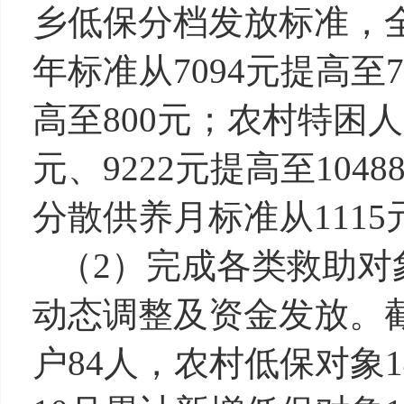
乡低保分档发放标准，
年标准从
7094
元提高至
7
高至
800
元；农村特困人
元、
9222
元提高至
1048
分散供养月标准从
1115
（
2
）
完成各类救助对
动态调整及资金发放。
户
84
人，农村低保对象
1