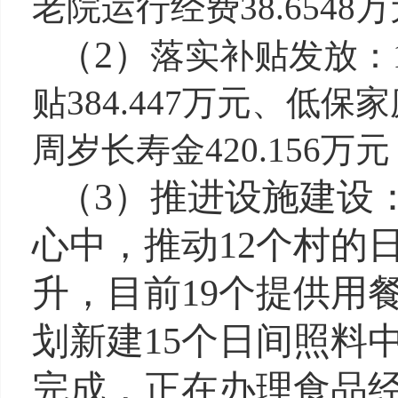
老院运行经费38.6548
（
2
）
落实补贴发放：
贴
384.447万元、低保
周岁长寿金420.156万
（
3
）
推进设施建设
心中，推动1
2
个村的
升
，目前
19个提供用
划新建
15个日间照料
完成，正在办理食品