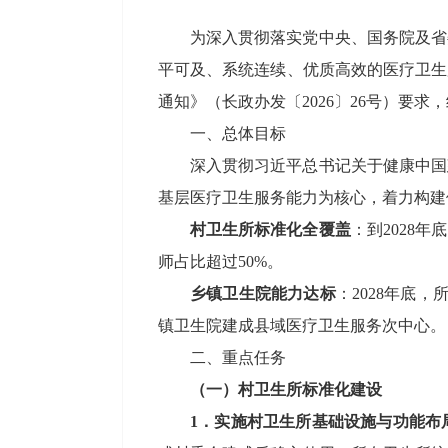
为深入贯彻落实党中央、国务院及省
平可及、系统连续、优质高效的医疗卫生
通知》（长政办发〔
2026
〕
26
号）要求，
一、
总体
目标
深入贯彻习近平总书记关于健康中国
基层医疗卫生服务能力为核心，
着力
构建
村卫生
所
标准化全覆盖
：
到
2028
年
底
师占比超过
50%
。
乡镇卫生院能力达标
：
2028
年底，
镇卫生院建成县域医疗卫生服务次中心。
二
、重点任务
（一）
村卫生所标准化建设
1
．
实施村卫生
所
基础设施与功能布