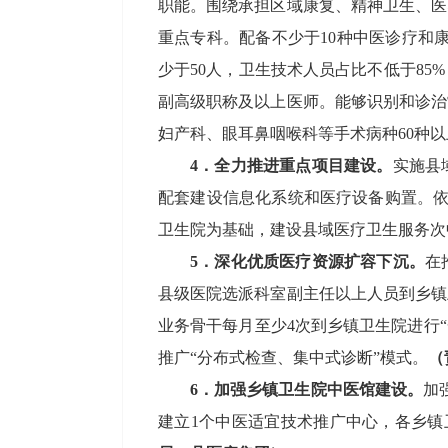
职能。
围绕
承担区域康复、精神卫生、医
重点专科。配备不少于
10
种中医诊疗和
少于
50
人，卫生技术人员占比不低于
85%
副高级职称及以上医师
。能够
识别和诊治
妇产科、眼耳鼻咽喉科等手术病种
60
种以
4
．全力推进重点项目建设
。
实施
县
配套建设
信息化系统
和
医疗设备
购置
。
卫生院为
基础，
建设县域医疗卫生服务次
5
．
深化优质医疗资源扩容下沉。
在
县级医院选派科室副主任以上人员到乡镇
业务骨干每月至少
4
次到乡镇卫生院进行“
推广
“分布式检查、集中式诊断”模式。
（
6
．
加强乡镇卫生院中医馆建设
。
加
建立
1
个
中医适宜技术推广中心，各
乡
镇