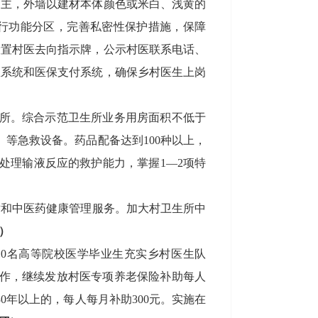
为主，外墙以建材本体颜色或米白、浅黄的
进行功能分区，完善私密性保护措施，保障
设置村医去向指示牌，
公示村医联系电话、
息系统和医保支付系统，确保乡村医生上岗
所
。综合示范卫生
所
业务用房面积不低于
）等急救设备。药品配备达到
100
种以上，
处理输液反应的救护能力，掌握
1
—
2
项特
术
和
中医药健康管理服务。加大村
卫生所
中
）
10
名高等院校医学毕业生充实乡村医生队
作，继续发放村医专项养老保险补助每人
30
年以上
的，
每人每月
补助
300
元
。
实施在