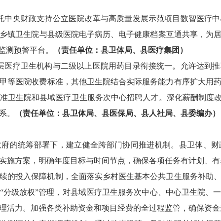
托中央财政支持公立医院改革与高质量发展示范项目数智医疗中
乡
镇卫生院
与
县级
医院电子病历、电子健康档案互通共享，为
病监测预警平台
。
（
责任单位：县卫体局、县医疗集团
）
层医疗卫生机构与二级以上医院用药目录衔接统一。允许达到推
甲等医院收费标准，其他卫生院结合实际服务能力有序扩大用
准卫生院和县域医疗卫生服务次中心招聘人才。深化薪酬制度
系。
（责任单位：县卫体局、县医保局、县人社局、县委编办）
政府的
统筹部署下
，建立健全跨部门协同推进机制。县卫体、财
实施方案，明确年度目标与时间节点，确保各项任务有计划、有
续的投入保障机制，全面落实乡村医生基本公共卫生服务补助
“分级
放
权
”管理，对县域医疗卫生服务次中心、中心卫生院、
理活力。加强各类补助资金和项目经费的全过程监管，确保资金