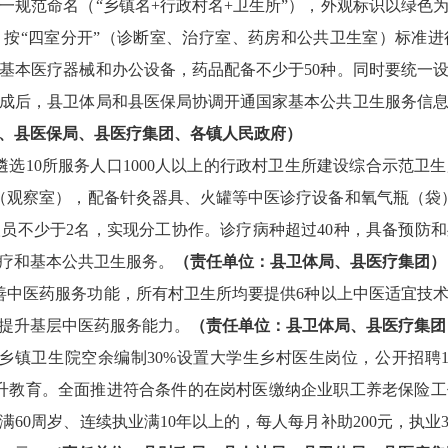
一规范命名
（
“乡镇名
+
行政村名
+
卫生
所
”
）
，
外观
标识以绿色
。按
“四室分开”（诊断室、治疗室、药房和公共卫生室）标准
基本医疗器械和办公设备，药品配备不少于
50
种。
同时要统一
成后，县卫体局和县医保局
协调开通国家基本公共卫生服务信
、县医保局、
县医疗集团、
各镇人民政府）
遴选
10
所服务人口
1000
人以上的行政村卫生
所
建设综合示范卫生
（观察室），配备针灸器具、火罐等中医诊疗设备和氧气瓶（袋
人员不少于
2
名，实现分工
协作
。诊疗病种超过
40
种，具备预防和
疗和基本公共卫生服务。
（责任单位：县卫体局、县医疗集团）
善中医药服务功能，所有村卫生
所
均
要
提供
6
种以上中医适宜技
提升基层中医药服务能力。
（责任单位：县卫体局、县医疗集团
乡镇卫生院空余编制
30%
设置大学生乡村医生岗位，公开招聘
升教育。
全面推进符合条件的在岗村医缴纳企业职工养老保险工
满
60
周岁
、
连续执业满
10
年以上的
，
每人每月
补助
200
元
，执业