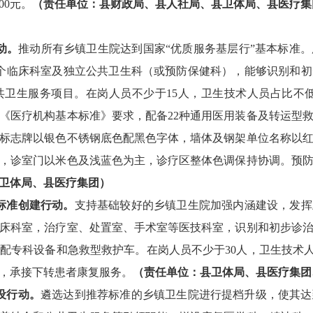
00
元。
（责任单位：县财政局、县人社局、县卫体局、县医疗集
动。
推动所有乡镇卫生院达到国家
“优质服务基层行”基本标准
个临床科室及独立公共卫生科
（或预防保健科），
能够识别和初
共卫生服务项目。
在岗人员不少于
15
人，卫生技术人员占比不
《医疗机构基本标准》要求，配备
22
种通用医用装备及转运型
标志牌以银色不锈钢底色配黑色字体，墙体及钢架单位名称以
，诊室门以米色及浅蓝色为主，诊疗区整体色调保持协调。预
卫体局、县医疗集团）
标准创建行动。
支持基础较好的乡镇卫生院加强内涵建设，发挥
床科室，治疗室、处置室、手术室等医技科室，识别和初步诊
配专科设备和急救型救护车。在岗人员不少于
30
人，卫生技术
，承接下转患者康复服务。
（责任单位：县卫体局、县医疗集团
设行动。
遴选达到推荐标准的乡镇卫生院进行提档升级，使其达