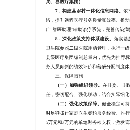
局、县医疗集团
）
7
．
构建县乡村一体化信息网络。
依
络，
提
升远程医疗服务质量和效率
。推动
广
“智医助理”辅助诊疗系统，完善传染
8
．
深化政策支持体系建设。
落实基
卫生院参照二级医院用药管理，执行一级
县级医疗集团编制总量内，优先为推荐标
务人员倾斜的绩效评价和薪酬分配制度体
三
、保障措施
（一）加强组织领导。
在
县委、县
任，密切配合、强化联动，结合实际细化
（二）
强化政策保障
。
健全稳定可持
时足额拨付家庭医生签约服务经费。推行
5
万元和
3
万元的单笔财务核支权，激发管