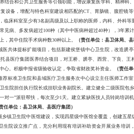
养结合和公共卫生服务
等
引领职能，增设康复医学科、精神科
康复设备，增配与特色科室建设相匹配的
CT
、胃肠镜、腹腔镜等
，临床科室至少有
3
名副高级及以上职称的医师，内科、外科等
常见病、多发病超过
100
种
（
其中中医病种超过
40
种
）
，
3
年累
上，其中住院手术病种数
30
种以上。
（
责任单位：县卫体局、县
域医共体提标扩能项目
，
包括
新建侯堡
镇中心
卫生院，
改造虒亭
依托县医疗集团
医养结合项目，
对王桥
、虒亭、西营、下良、王
中心
。积极
申报省级验收认定，争取省财政奖补资金。
（责任单
推荐标准卫生院和县域医疗卫生服务次中心设立
主任
医师工作室
卫生院担任执行院长或挂职业务副院长。建立健全二级医院包
一对一”派驻帮扶，每次至少
1
天。建立紧缺医技人员转岗培训
责任单位：县卫体局、县医疗集团
）
强乡镇卫生院中医馆建设，
实现四星级中医馆全覆盖，创建五星
卫生院设立推广点，充分利用现有培训补助资金开展业务培训