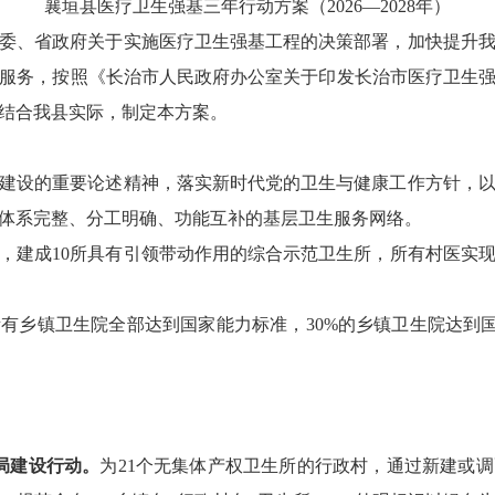
襄垣
县
医疗卫生强基三年行动方案
（
2026
—
2028
年）
委、省政府关于实施医疗卫生强基工程的决策部署，
加快提升
服务，
按照
《长治市人民政府办公室关于印发长治市医疗卫生
结合我县实际，制定本方案。
建设的重要论述精神，落实新时代党的卫生与健康工作方针，
体系完整、分工明确、功能互补的基层卫生服务网络。
，
建成
10
所具有引领带动作用的综合示范卫生
所
，所有村医实
所有乡镇卫生院全部达到国家能力标准，
30
%
的乡镇卫生院达到国
局建设行动。
为
21
个
无集体产权卫生
所
的行政村，
通过
新建或调