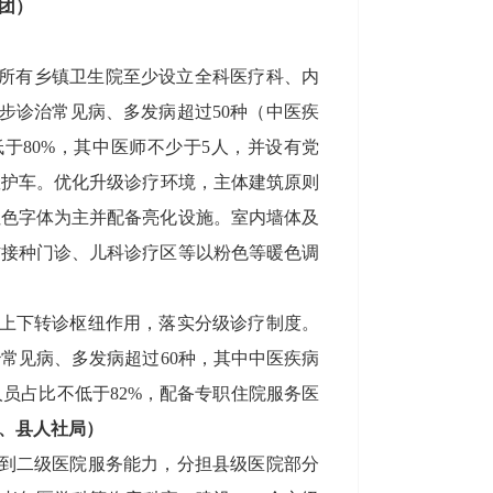
团）
。所有
乡
镇卫生院至少设立全科医疗科、内
步诊治常见病、多发病超过
50
种
（
中医疾
低于
80%
，
其中
医师不少于
5
人
，并
设有党
救护车。
优化升级诊疗环境，主体建筑原则
红色字体为主并配备亮化设施。室内墙体及
防接种门诊、儿科诊疗区等以粉色等暖色调
上下转诊枢纽作用，落实分级诊疗制度。
治常见病、多发病超过
60
种，其中中医疾病
人员占比不低于
82%
，配备专职住院服务医
、县人社局）
到二级医院服务能力，分担县级医院部分