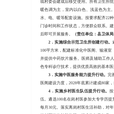
或村委会建成后移交使用。
所有卫生所
统
暖色调为主，室内以白色、浅蓝色为主
水、电、暖等配套设施。按要求配齐
22
种
门诊时间和工作状态，方便群众联系。
建
后即可开展服务。
（责任单位：县卫体局
2
．
实施综合示范卫生
所
创建行动。
100
平方米，配建标准化中医阁
、
输液室
并提供中药饮片服务。医师及辅助工作
色专科诊疗技术，提供优质高效的基本医
3
．
实施
中医服务
能力
提升
行动。
完
医阁建设力度，
2028
年底
累计建成
80
家，
4
．
实施乡村医生
队伍
提升行动。
按
伍。遴选
100
名在岗村医参加大专学历提
每月
30
元。落实离岗村医生活补助
，对
年