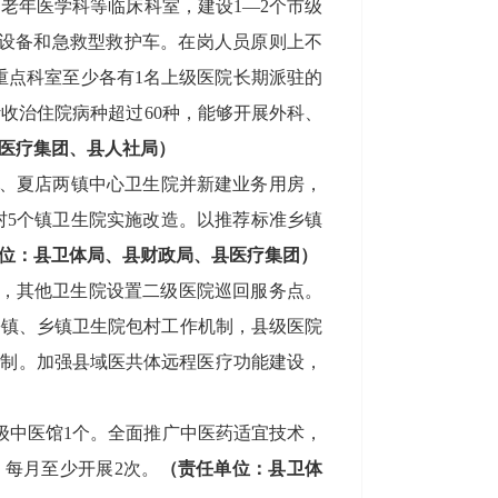
、老年医学科等临床科室，建设
1
—
2
个市级
设备和急救型救护车。在岗人员原则上不
重点科室至少各有
1
名上级医院长期派驻的
计收治住院病种超过
60
种，能够开展外科、
医疗集团、县人社局
）
、夏店两镇中心卫生院并新建业务用房，
村
5
个镇卫生院实施改造。
以推荐标准乡镇
位：县卫体局、县财政局、县医疗集团）
，
其他卫生院设置二级医院巡回服务点。
乡镇、乡镇卫生院包村工作机制，县级医院
机制
。
加强县域医共体远程医疗功能建设，
级中医馆
1
个。全面
推广中医药适宜技术
，
，每月至少开展
2
次。
（
责任单位：县卫体