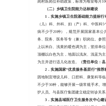
岗村医岗位补助政策，标准为每室每月
10
（二）乡镇卫生院能力达标建设
1
．
实施乡镇卫生院基础能力提标行
（儿）科、外科、妇（产）科、中医科
5
病不少于
20
种
）
，
规范开展国家基本公
务、院务、医务等专（兼）职岗位。参照
上以米白、浅黄的暖色调为主，竖排单位
顶棚以白色为主，地面以浅灰、浅蓝为主
为主并进行适儿化改造。
（责任单位：县
2
．
实施国家
“优质服务基层行”推荐
因地制宜增设儿科、口腔科、康复科等临
不少于
30
种，能够开展一级常规手术。增
护人员。与县医疗集团建立稳定转诊关系
3
．
实施县域医疗卫生服务次中心建