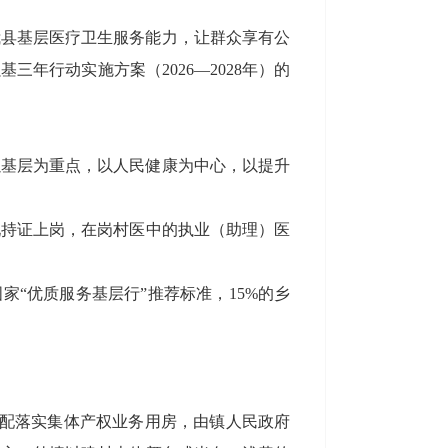
我县基层医疗卫生服务能力，让群众享有公
强基三年行动实施方案（
2026
—
2028
年）的
以基层为重点，以人民健康为中心，以提升
现持证上岗，在
岗村医中的执业（助理）医
家“优质服务基层行”推荐标准，
15
%
的乡
配
落实
集体产权业务用房
，
由镇
人民
政府