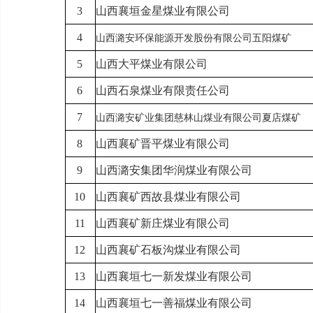
3
山西襄垣
金星煤业有限公司
4
山西
潞安环保能源开发股份有限公司五阳煤矿
5
山西
大平煤业有限公司
6
山西
石泉煤业有限责任公司
7
山西
潞安
矿业
集团慈林山煤业有限公司夏店煤矿
8
山西襄矿
晋平煤业有限公司
9
山西
潞安集团华润煤业有限公司
10
山西襄矿
西故县煤业有限公司
11
山西襄矿
新庄煤业有限公司
12
山西襄矿
石板沟煤业有限公司
13
山西襄垣
七一新发煤业有限公司
14
山西襄垣
七一善福煤业有限公司