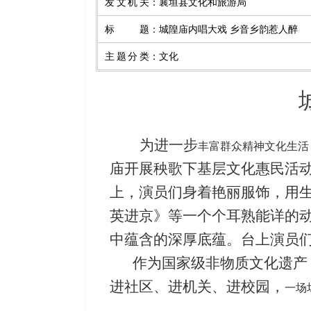
发文机关
：
襄垣县文化和旅游局
标题
：
城隍庙内唱大戏 乡音乡韵惹人醉
主题分类
：
文化
为进一步
丰富群众精神文化生活
庙开展秧歌下基层文化惠民活
上，演员们身着艳丽服饰，用
英进京》等一个个耳熟能详的
中蕴含的深厚底蕴。台上演员
作为国家级非物质文化遗产，
进社区、进机关、进校园，
一场