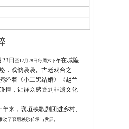
醉
月23日
在城隍
至
12月28日每周六下午
悠，戏韵袅袅。古老戏台之
演绎着《小二黑结婚》《赵兰
碰撞，让群众感受到非遗文化
年来，襄垣秧歌剧团进乡村、
推动了襄垣秧歌传承与发展。