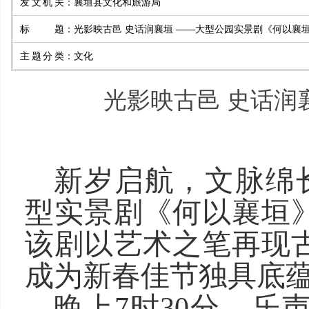
发文机关
：
襄垣县文化和旅游局
标题
：
光影映古邑 史话润襄垣 ——大型公园实景剧《何以襄
主题分类
：
文化
光影映古邑 史话润
新岁启航，文脉绵长
型实景剧《何以襄垣
该剧以艺术之笔再现
成为新春佳节独具底
晚上7时30分，乐