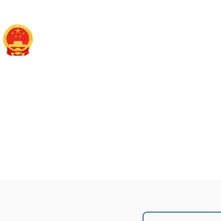
襄垣县财政局
政