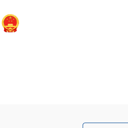
襄垣县财政局
政