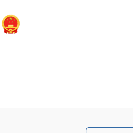
襄垣县财政局
政