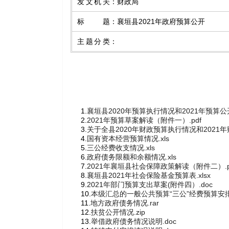
发文机关
：
财政局
标题
：
襄垣县2021年政府预算公开
主题分类
：
1.
襄垣县2020年预算执行情况和2021年预算公开
2.
2021年预算草案解读（附件一）.pdf
3.
关于全县2020年财政预算执行情况和2021年财
4.
国有资本经营预算情况.xls
5.
三公经费收支情况.xls
6.
政府债务限额和余额情况.xls
7.
2021年襄垣县社会保障政策解读（附件二）.p
8.
襄垣县2021年社会保险基金预算表.xlsx
9.
2021年部门预算支出草案(附件四）.doc
10.
本级汇总的一般公共预算“三公”经费预算安排
11.
地方政府债务情况.rar
12.
扶贫公开情况.zip
13.
举借政府债务情况说明.doc