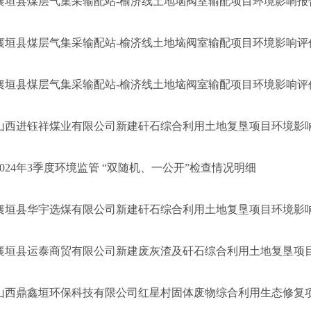
襄垣县煤层气集采输配站-榆济线土地垴阀室输配项目环境影响报
襄垣县煤层气集采输配站-榆济线土地垴阀室输配项目环境影响评价
襄垣县煤层气集采输配站-榆济线土地垴阀室输配项目环境影响评
山西进钰祥煤业有限公司新建矸石综合利用土地复垦项目环境影响评
2024年3季度环境监管 “双随机、一公开”检查情况明细
襄垣县华宇选煤有限公司新建矸石综合利用土地复垦项目环境影
襄垣县运泰商贸有限公司新建废灰渣及矸石综合利用土地复垦项目环
山西鼎鑫垣环保科技有限公司红星村固体废物综合利用生态修复项目