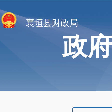
襄垣县财政局
政