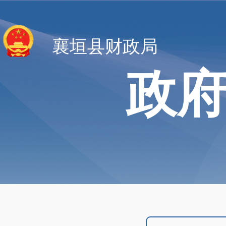
襄垣县财政局
政