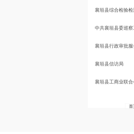
襄垣县综合检验检
中共襄垣县委巡察
襄垣县行政审批服
襄垣县信访局
襄垣县工商业联合
首