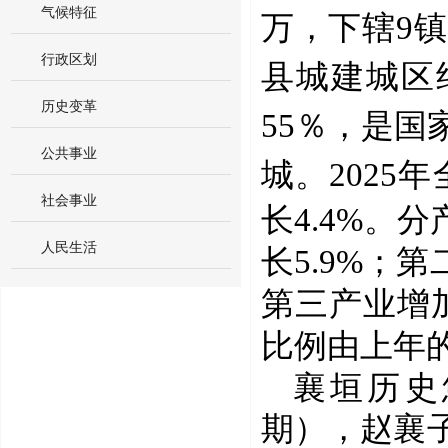
气候特征
万，下辖9镇
行政区划
县城建城区约
历史变革
55％，是
公共事业
城。
2025
年
社会事业
长
4.4
%
。分
人民生活
长
5.9
%
；
第
第三产业增
比例由上年
襄垣历史
期），赵襄