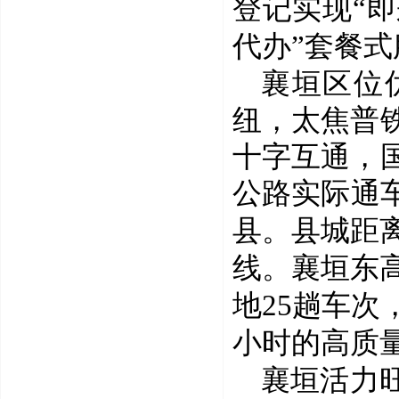
登记实现
“
代办”套餐
襄垣区位
纽
，
太焦普
十字互通，
公路实际通
县
。
县城距
线。襄垣东
地
25
趟车次
小时的高质
襄垣活力