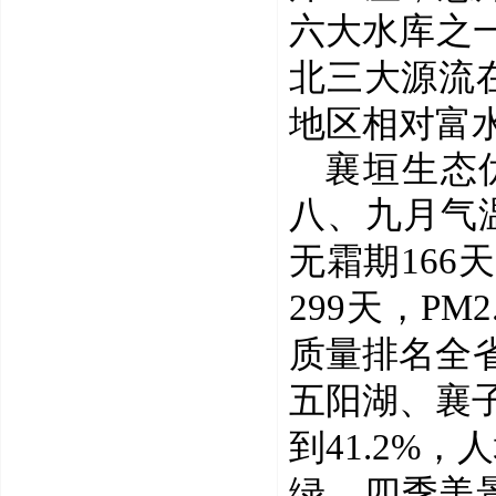
六大水库之
北三大
源
流
地区相对富
襄垣生态
八、九月气
无霜期
166
天
299
天，
PM2
质量排名全
五阳湖、襄
到
41.2%
，人
绿，四季美