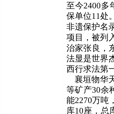
至今
2400
多
保单位
11
处
非遗保护名
项目，被列
治家张良，
法显是世界
西行求法第
襄垣物华
等矿产
30
余
能
2270
万吨
库
10
座，总